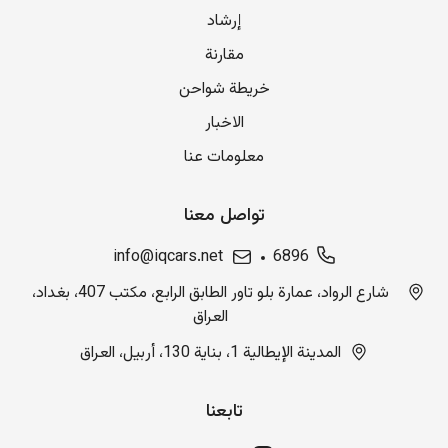
إرشاد
مقارنة
خريطة شواحن
الاخبار
معلومات عنا
تواصل معنا
info@iqcars.net
6896
شارع الرواد، عمارة بلو تاور الطابق الرابع، مكتب 407، بغداد،
العراق
المدينة الإيطالية 1، بناية 130، أربيل، العراق
تابعنا