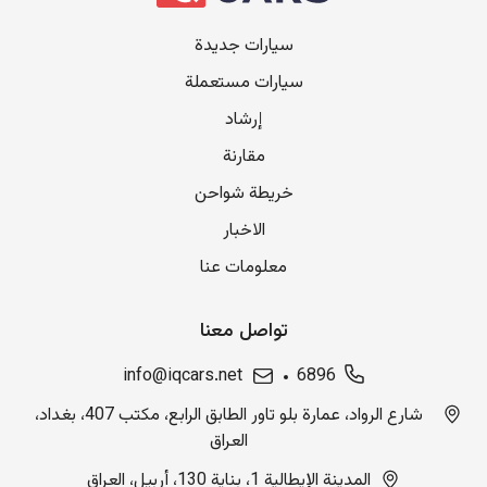
سيارات جديدة
سيارات مستعملة
إرشاد
مقارنة
خريطة شواحن
الاخبار
معلومات عنا
تواصل معنا
info@iqcars.net
6896
شارع الرواد، عمارة بلو تاور الطابق الرابع، مكتب 407، بغداد،
العراق
المدينة الإيطالية 1، بناية 130، أربيل، العراق