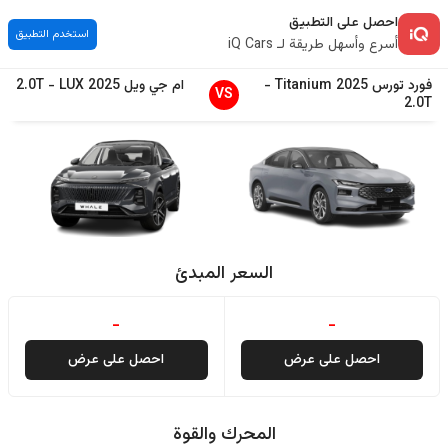
احصل على التطبيق
استخدم التطبيق
أسرع وأسهل طريقة لـ iQ Cars
فورد
تورس
2025
Titanium
-
ام جي
ويل
2025
LUX
-
2.0T
VS
2.0T
السعر المبدئ
-
-
احصل على عرض
احصل على عرض
المحرك والقوة