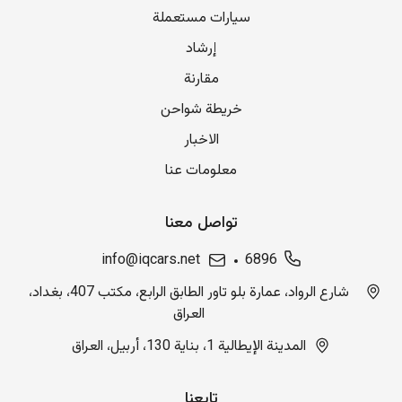
سيارات مستعملة
إرشاد
مقارنة
خريطة شواحن
الاخبار
معلومات عنا
تواصل معنا
info@iqcars.net
6896
شارع الرواد، عمارة بلو تاور الطابق الرابع، مكتب 407، بغداد،
العراق
المدينة الإيطالية 1، بناية 130، أربيل، العراق
تابعنا