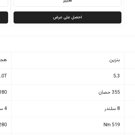
تغيير
احصل على عرض
بنزين
هجي
2.0T
5.3
355 حصان
1180 ح
8 سلندر
4 سلندر
80 Nm
519 Nm