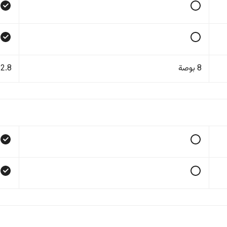
8 بوصة
12.8 بو