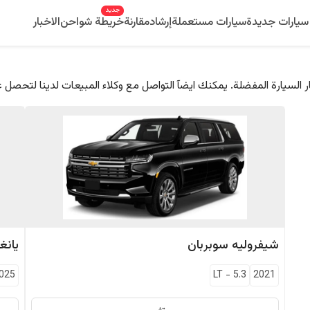
جديد
سيارات جديدة
سيارات مستعملة
إرشاد
مقارنة
خريطة شواحن
الاخبار
 السيارة المفضلة. يمكنك ايضآ التواصل مع وكلاء المبيعات لدينا لتحصل 
شيفروليه
سوبربان
يانغ
025
LT
-
5.3
2021