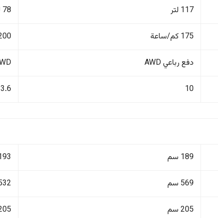
117 لتر
78 لتر
175 كم/ساعة
200 كم/ساع
دفع رباعي AWD
4WD دفع ر
3.6
10
189 سم
193 سم
569 سم
532 سم
205 سم
205 سم