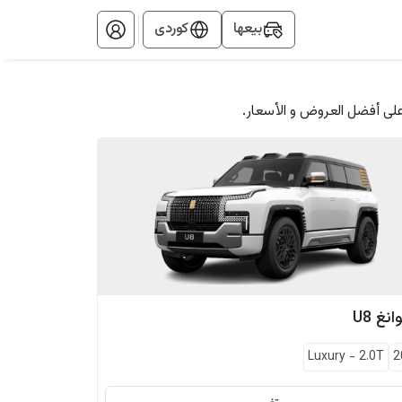
بيعها
کوردی
على أفضل العروض و الأسعار.
وانغ
U8
Luxury
-
2.0T
2