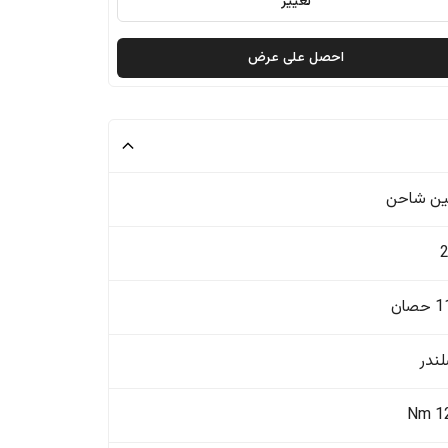
تغيير
احصل على عرض
ن شاحن
صان
12