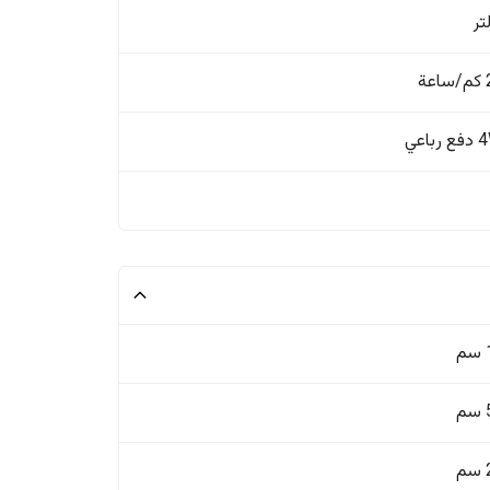
ة
باعي