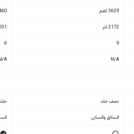
3629 كغم
3460 ك
2172 لتر
1031 ل
6
9
N/A
N/A
نصف جلد
جلد
السائق والسکن
السا