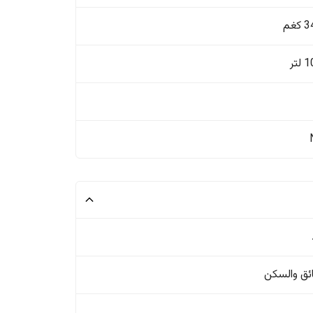
غم
تر
ئق والسکن