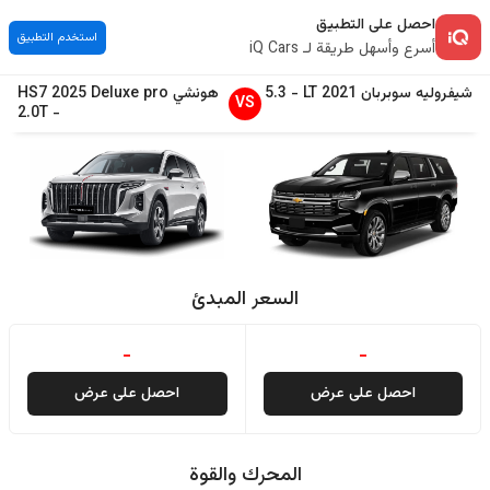
احصل على التطبيق
استخدم التطبيق
أسرع وأسهل طريقة لـ iQ Cars
شيفروليه
سوبربان
2021
LT
-
5.3
هونشي
Deluxe pro
2025
HS7
VS
2.0T
-
السعر المبدئ
-
-
احصل على عرض
احصل على عرض
المحرك والقوة