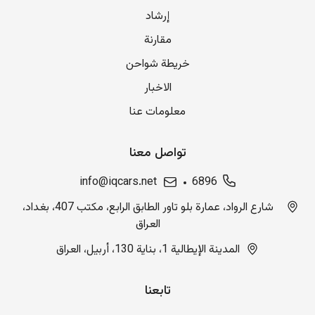
إرشاد
مقارنة
خريطة شواحن
الاخبار
معلومات عنا
تواصل معنا
info@iqcars.net
6896
شارع الرواد، عمارة بلو تاور الطابق الرابع، مكتب 407، بغداد،
العراق
المدينة الإيطالية 1، بناية 130، أربيل، العراق
تابعنا