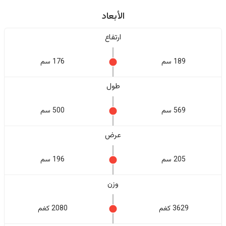
الأبعاد
ارتفاع
189 سم
176 سم
طول
569 سم
500 سم
عرض
205 سم
196 سم
وزن
3629 كغم
2080 كغم