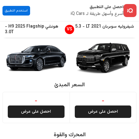
احصل على التطبيق
استخدم التطبيق
أسرع وأسهل طريقة لـ iQ Cars
شيفروليه
سوبربان
2021
LT
-
5.3
هونشي
Flagship
2025
H9
-
VS
3.0T
السعر المبدئ
-
-
احصل على عرض
احصل على عرض
المحرك والقوة