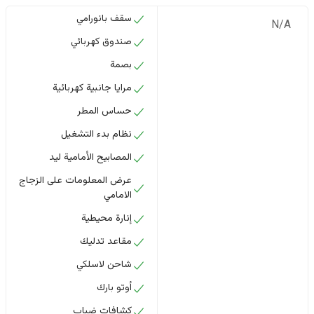
سقف بانورامي
N/A
صندوق كهربائي
بصمة
مرايا جانبية كهربائية
حساس المطر
نظام بدء التشغيل
المصابيح الأمامية ليد
عرض المعلومات على الزجاج
الامامي
إنارة محيطية
مقاعد تدليك
شاحن لاسلكي
أوتو بارك
كشافات ضباب