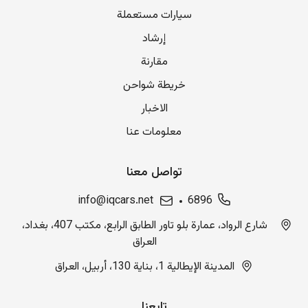
سيارات مستعملة
إرشاد
مقارنة
خريطة شواحن
الاخبار
معلومات عنا
تواصل معنا
info@iqcars.net
6896
شارع الرواد، عمارة بلو تاور الطابق الرابع، مكتب 407، بغداد،
العراق
المدينة الإيطالية 1، بناية 130، أربيل، العراق
تابعنا