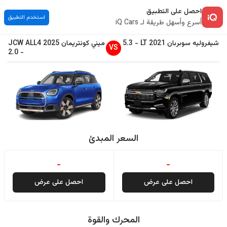
احصل على التطبيق
استخدم التطبيق
أسرع وأسهل طريقة لـ iQ Cars
شيفروليه
سوبربان
2021
LT
-
5.3
ميني
كونتريمان
2025
JCW ALL4
VS
2.0
-
السعر المبدئ
-
-
احصل على عرض
احصل على عرض
المحرك والقوة