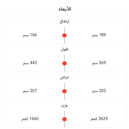
الأبعاد
ارتفاع
189 سم
166 سم
طول
569 سم
443 سم
عرض
205 سم
207 سم
وزن
3629 كغم
1660 كغم