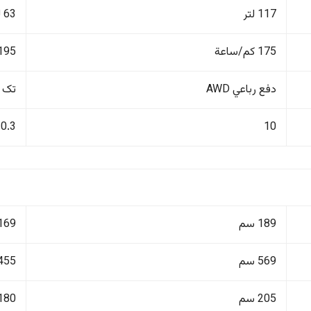
117 لتر
63 لتر
175 كم/ساعة
195 كم/ساع
دفع رباعي AWD
تک 
10.3
10
189 سم
169 سم
569 سم
455 سم
205 سم
180 سم