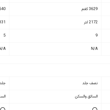
3629 كغم
1540 ك
2172 لتر
331 لتر
5
9
N/A
N/A
نصف جلد
جلد
السائق والسکن
السا