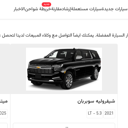
جديد
سيارات جديدة
سيارات مستعملة
إرشاد
مقارنة
خريطة شواحن
الاخبار
 السيارة المفضلة. يمكنك ايضآ التواصل مع وكلاء المبيعات لدينا لتحصل 
شيفروليه
سوبربان
ميت
025
LT
-
5.3
2021