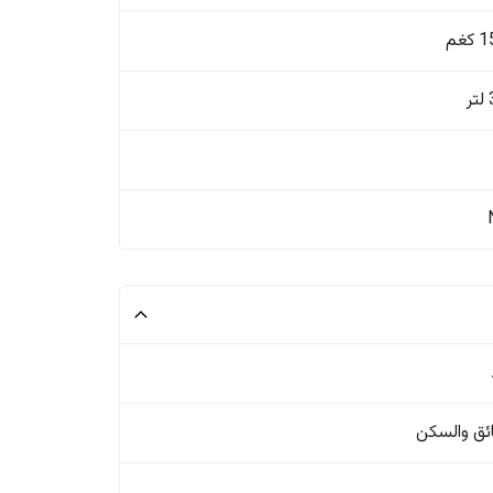
غم
ئق والسکن