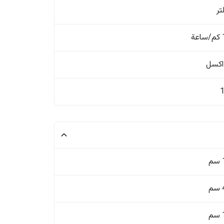
ة
اکسل