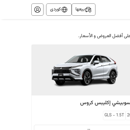
بيعها
کوردی
على أفضل العروض و الأسعار.
سوبيشي
إكليبس كروس
GLS
-
1.5T
2