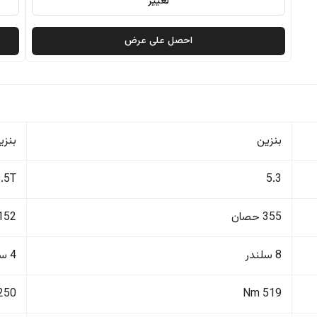
تغيير
احصل على عرض
بنزين
بنزي
1.5T
5.3
355 حصان
152 حصا
8 سلندر
4 سلندر
250 Nm
519 Nm