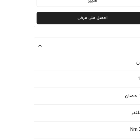
تغيير
احصل على عرض
ن
ن