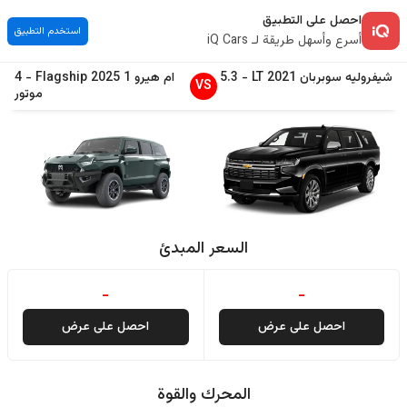
احصل على التطبيق
استخدم التطبيق
أسرع وأسهل طريقة لـ iQ Cars
شيفروليه
سوبربان
2021
LT
-
5.3
ام هيرو
1
2025
Flagship
-
4
VS
موتور
السعر المبدئ
-
-
احصل على عرض
احصل على عرض
المحرك والقوة