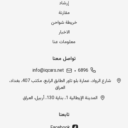
إرشاد
مقارنة
خريطة شواحن
الاخبار
معلومات عنا
تواصل معنا
info@iqcars.net
6896
شارع الرواد، عمارة بلو تاور الطابق الرابع، مكتب 407، بغداد،
العراق
المدينة الإيطالية 1، بناية 130، أربيل، العراق
تابعنا
Facebook