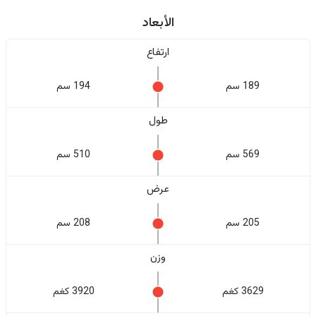
الأبعاد
ارتفاع
189 سم
194 سم
طول
569 سم
510 سم
عرض
205 سم
208 سم
وزن
3629 كغم
3920 كغم