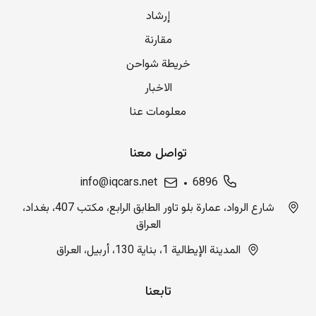
إرشاد
مقارنة
خريطة شواحن
الاخبار
معلومات عنا
تواصل معنا
info@iqcars.net
6896
شارع الرواد، عمارة بلو تاور الطابق الرابع، مكتب 407، بغداد،
العراق
المدينة الإيطالية 1، بناية 130، أربيل، العراق
تابعنا