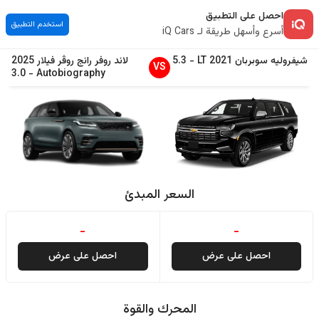
احصل على التطبيق
استخدم التطبيق
أسرع وأسهل طريقة لـ iQ Cars
شيفروليه
سوبربان
2021
LT
-
5.3
لاند روفر
رانج روڤر فيلار
2025
VS
3.0
-
Autobiography
السعر المبدئ
-
-
احصل على عرض
احصل على عرض
المحرك والقوة