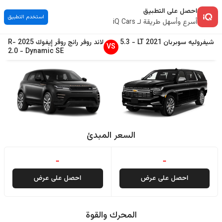
احصل على التطبيق
استخدم التطبيق
أسرع وأسهل طريقة لـ iQ Cars
شيفروليه
سوبربان
2021
LT
-
5.3
لاند روفر
رانج روڤر إيفوك
2025
R-
VS
2.0
-
Dynamic SE
السعر المبدئ
-
-
احصل على عرض
احصل على عرض
المحرك والقوة