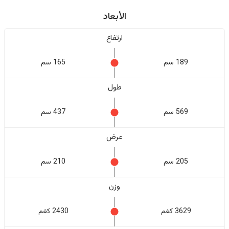
الأبعاد
ارتفاع
189 سم
165 سم
طول
569 سم
437 سم
عرض
205 سم
210 سم
وزن
3629 كغم
2430 كغم