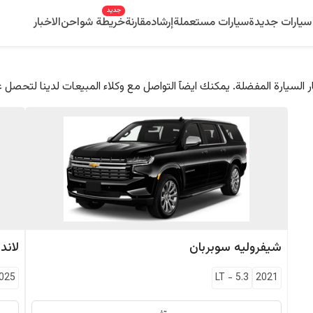
جديد
سيارات جديدة
سيارات مستعملة
إرشاد
مقارنة
خريطة شواحن
الاخبار
 السيارة المفضلة. يمكنك ايضآ التواصل مع وكلاء المبيعات لدينا لتحصل 
شيفروليه
سوبربان
لاند
025
LT
-
5.3
2021