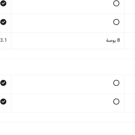
8 بوصة
13.1 بو