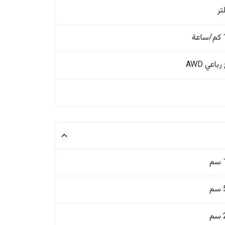
ة
باعي AWD