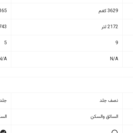
3629 كغم
3165 ك
2172 لتر
743 لتر
5
9
N/A
N/A
نصف جلد
جلد
السائق والسکن
السا