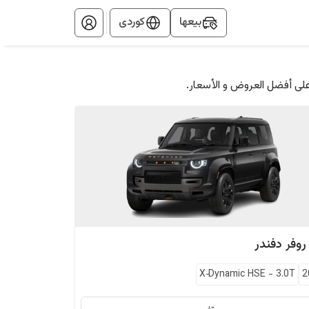
بيعها
کوردی
على أفضل العروض و الأسعار.
 روفر
دفندر
X‑Dynamic HSE
-
3.0T
2