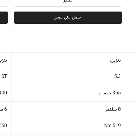
تغيير
احصل على عرض
بنزين
بنزي
3.0T
5.3
355 حصان
400 حصا
8 سلندر
6 سلندر
550 Nm
519 Nm