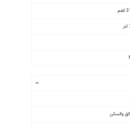
غم
ئق والسکن