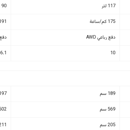
117 لتر
90 لتر
175 كم/ساعة
191 كم/ساع
دفع رباعي AWD
دفع ر
6.1
10
189 سم
197 سم
569 سم
502 سم
205 سم
211 سم