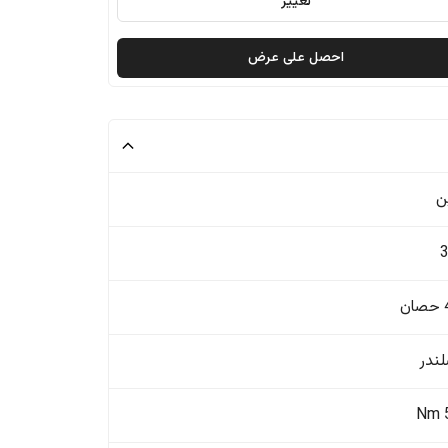
تغيير
احصل على عرض
ن
ن