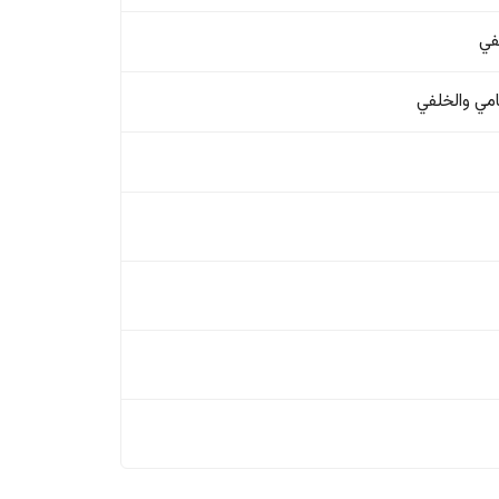
في
امي والخلفي