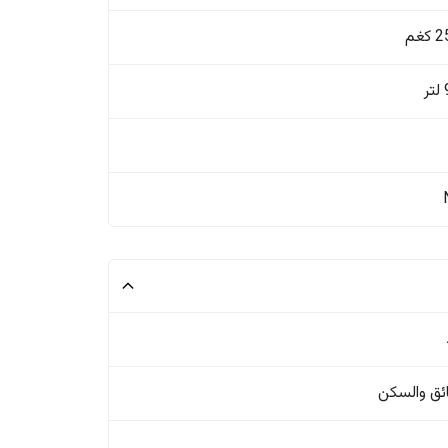
غم
ئق والسکن