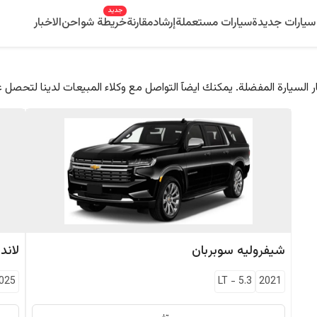
جديد
سيارات جديدة
سيارات مستعملة
إرشاد
مقارنة
خريطة شواحن
الاخبار
 السيارة المفضلة. يمكنك ايضآ التواصل مع وكلاء المبيعات لدينا لتحصل 
شيفروليه
سوبربان
لاند
025
LT
-
5.3
2021