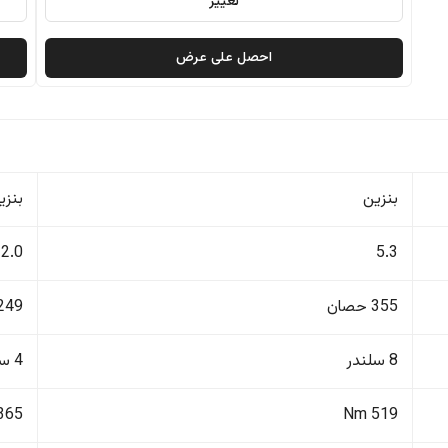
تغيير
احصل على عرض
بنزين
بنزي
2.0
5.3
355 حصان
249 حصا
8 سلندر
4 سلندر
365 Nm
519 Nm