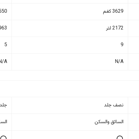
3629 كغم
2550 ك
2172 لتر
963 لتر
5
9
N/A
N/A
نصف جلد
جلد
السائق والسکن
السا