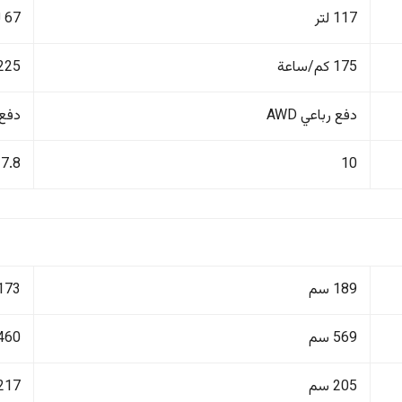
117 لتر
67 لتر
175 كم/ساعة
225 كم/ساع
دفع رباعي AWD
دفع ر
7.8
10
189 سم
173 سم
569 سم
460 سم
205 سم
217 سم