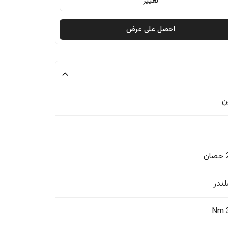
تغيير
احصل على عرض
ن
ن