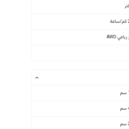
ة
باعي AWD