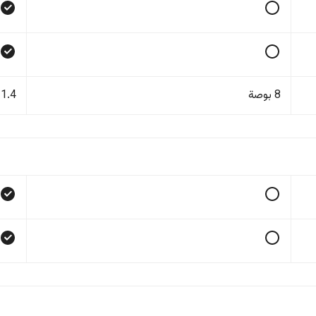
8 بوصة
11.4 بو