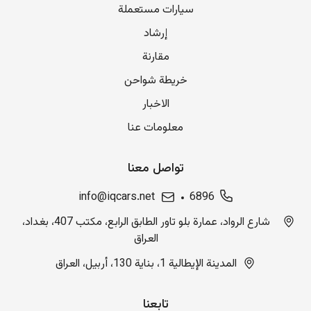
سيارات مستعملة
إرشاد
مقارنة
خريطة شواحن
الاخبار
معلومات عنا
تواصل معنا
info@iqcars.net
6896
شارع الرواد، عمارة بلو تاور الطابق الرابع، مكتب 407، بغداد،
العراق
المدينة الإيطالية 1، بناية 130، أربيل، العراق
تابعنا