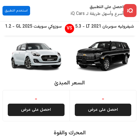
احصل على التطبيق
استخدم التطبيق
أسرع وأسهل طريقة لـ iQ Cars
شيفروليه
سوبربان
2021
LT
-
5.3
سوزوكي
سويفت
2025
GL
-
1.2
VS
السعر المبدئ
-
-
احصل على عرض
احصل على عرض
المحرك والقوة