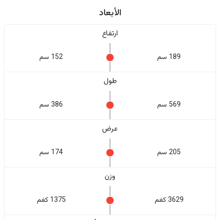
الأبعاد
ارتفاع
189 سم
152 سم
طول
569 سم
386 سم
عرض
205 سم
174 سم
وزن
3629 كغم
1375 كغم