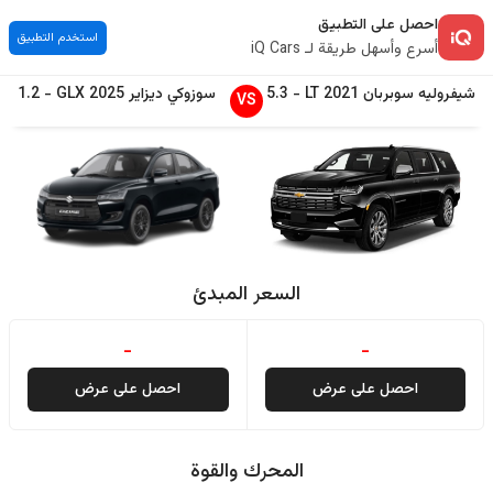
احصل على التطبيق
استخدم التطبيق
أسرع وأسهل طريقة لـ iQ Cars
شيفروليه
سوبربان
2021
LT
-
5.3
سوزوكي
ديزاير
2025
GLX
-
1.2
VS
السعر المبدئ
-
-
احصل على عرض
احصل على عرض
المحرك والقوة