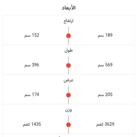
الأبعاد
ارتفاع
189 سم
152 سم
طول
569 سم
396 سم
عرض
205 سم
174 سم
وزن
3629 كغم
1435 كغم