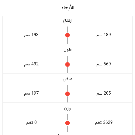
الأبعاد
ارتفاع
189 سم
193 سم
طول
569 سم
492 سم
عرض
205 سم
197 سم
وزن
3629 كغم
0 كغم