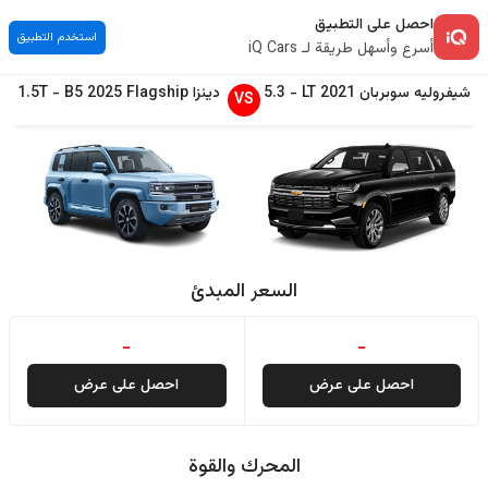
احصل على التطبيق
استخدم التطبيق
أسرع وأسهل طريقة لـ iQ Cars
شيفروليه
سوبربان
2021
LT
-
5.3
دينزا
Flagship
2025
B5
-
1.5T
VS
السعر المبدئ
-
-
احصل على عرض
احصل على عرض
المحرك والقوة