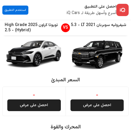
احصل على التطبيق
استخدم التطبيق
أسرع وأسهل طريقة لـ iQ Cars
شيفروليه
سوبربان
2021
LT
-
5.3
تويوتا
كراون
2025
High Grade
VS
2.5
-
(Hybrid)
السعر المبدئ
-
-
احصل على عرض
احصل على عرض
المحرك والقوة