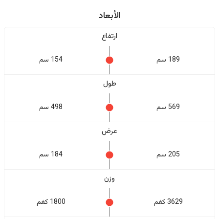
الأبعاد
ارتفاع
189 سم
154 سم
طول
569 سم
498 سم
عرض
205 سم
184 سم
وزن
3629 كغم
1800 كغم