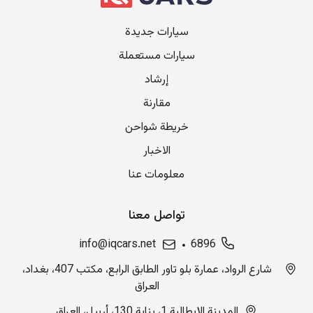
سيارات جديدة
سيارات مستعملة
إرشاد
مقارنة
خريطة شواحن
الاخبار
معلومات عنا
تواصل معنا
info@iqcars.net
6896
شارع الرواد، عمارة بلو تاور الطابق الرابع، مكتب 407، بغداد،
العراق
المدينة الإيطالية 1، بناية 130، أربيل، العراق