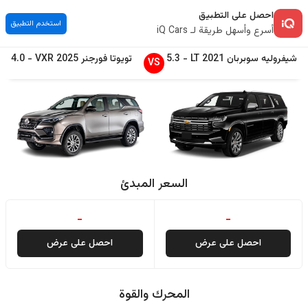
احصل على التطبيق
استخدم التطبيق
أسرع وأسهل طريقة لـ iQ Cars
شيفروليه
سوبربان
2021
LT
-
5.3
تويوتا
فورجنر
2025
VXR
-
4.0
VS
السعر المبدئ
-
-
احصل على عرض
احصل على عرض
المحرك والقوة