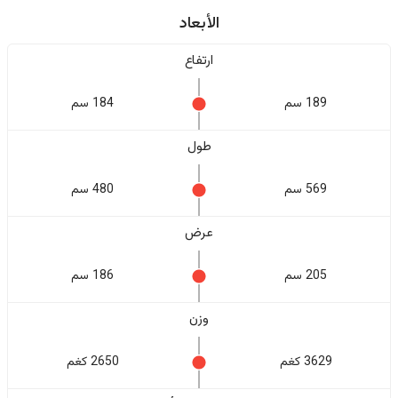
الأبعاد
ارتفاع
189 سم
184 سم
طول
569 سم
480 سم
عرض
205 سم
186 سم
وزن
3629 كغم
2650 كغم