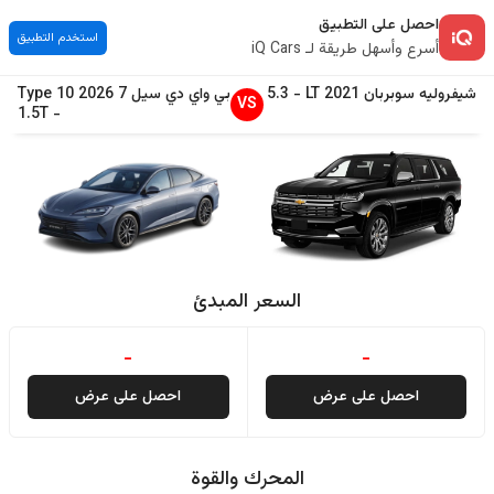
احصل على التطبيق
استخدم التطبيق
أسرع وأسهل طريقة لـ iQ Cars
شيفروليه
سوبربان
2021
LT
-
5.3
بي واي دي
سيل 7
2026
Type 10
VS
1.5T
-
السعر المبدئ
-
-
احصل على عرض
احصل على عرض
المحرك والقوة