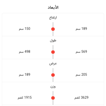
الأبعاد
ارتفاع
189 سم
150 سم
طول
569 سم
498 سم
عرض
205 سم
189 سم
وزن
3629 كغم
1915 كغم