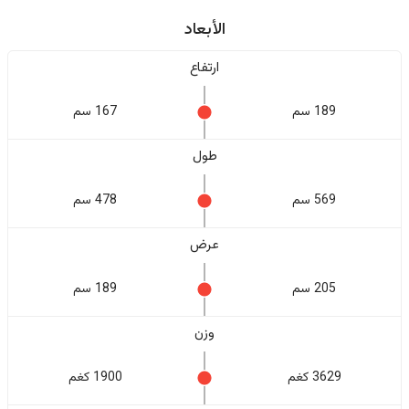
الأبعاد
ارتفاع
189 سم
167 سم
طول
569 سم
478 سم
عرض
205 سم
189 سم
وزن
3629 كغم
1900 كغم