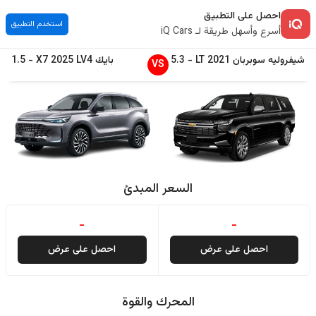
احصل على التطبيق
استخدم التطبيق
أسرع وأسهل طريقة لـ iQ Cars
شيفروليه
سوبربان
2021
LT
-
5.3
بايك
LV4
2025
X7
-
1.5
VS
السعر المبدئ
-
-
احصل على عرض
احصل على عرض
المحرك والقوة