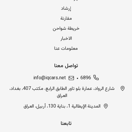
إرشاد
مقارنة
خريطة شواحن
الاخبار
معلومات عنا
تواصل معنا
info@iqcars.net
6896
شارع الرواد، عمارة بلو تاور الطابق الرابع، مكتب 407، بغداد،
العراق
المدينة الإيطالية 1، بناية 130، أربيل، العراق
تابعنا