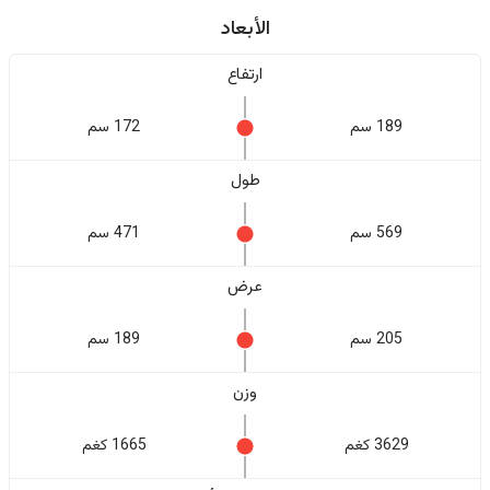
الأبعاد
ارتفاع
189 سم
172 سم
طول
569 سم
471 سم
عرض
205 سم
189 سم
وزن
3629 كغم
1665 كغم