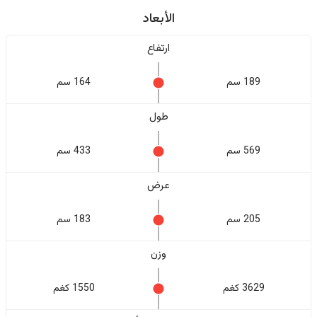
الأبعاد
ارتفاع
189 سم
164 سم
طول
569 سم
433 سم
عرض
205 سم
183 سم
وزن
3629 كغم
1550 كغم