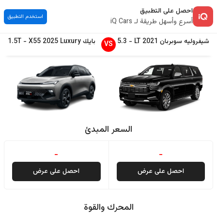
احصل على التطبيق
استخدم التطبيق
أسرع وأسهل طريقة لـ iQ Cars
شيفروليه
سوبربان
2021
LT
-
5.3
بايك
Luxury
2025
X55
-
1.5T
VS
السعر المبدئ
-
-
احصل على عرض
احصل على عرض
المحرك والقوة