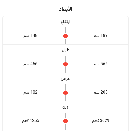
الأبعاد
ارتفاع
189 سم
148 سم
طول
569 سم
466 سم
عرض
205 سم
182 سم
وزن
3629 كغم
1255 كغم