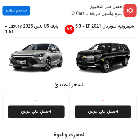
احصل على التطبيق
استخدم التطبيق
أسرع وأسهل طريقة لـ iQ Cars
شيفروليه
سوبربان
2021
LT
-
5.3
بايك
U5 بلس
2025
Luxury
-
VS
1.5T
السعر المبدئ
-
-
احصل على عرض
احصل على عرض
المحرك والقوة