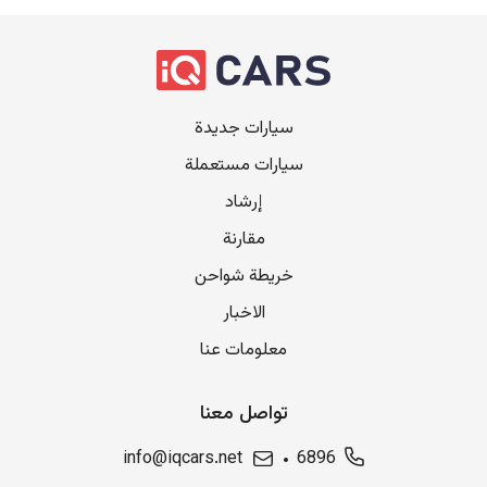
سيارات جديدة
سيارات مستعملة
إرشاد
مقارنة
خريطة شواحن
الاخبار
معلومات عنا
تواصل معنا
info@iqcars.net
6896