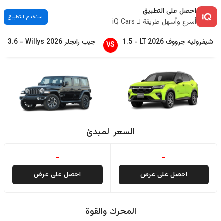
احصل على التطبيق
استخدم التطبيق
أسرع وأسهل طريقة لـ iQ Cars
شيفروليه
جرووف
2026
LT
-
1.5
جيب
رانجلر
2026
Willys
-
3.6
VS
السعر المبدئ
-
-
احصل على عرض
احصل على عرض
المحرك والقوة