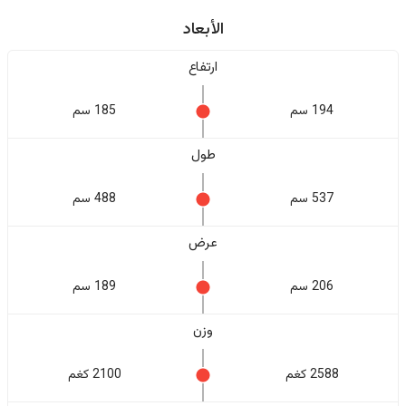
الأبعاد
ارتفاع
194 سم
185 سم
طول
537 سم
488 سم
عرض
206 سم
189 سم
وزن
2588 كغم
2100 كغم