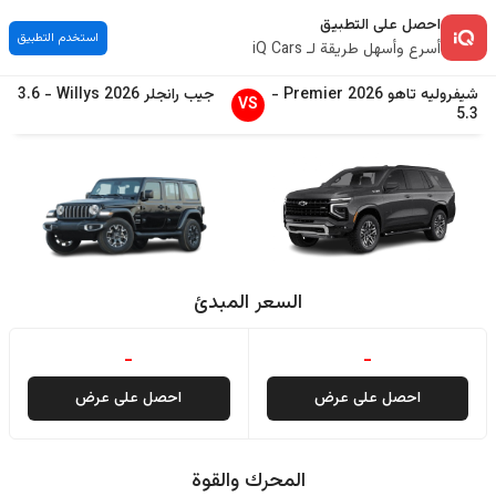
احصل على التطبيق
استخدم التطبيق
أسرع وأسهل طريقة لـ iQ Cars
شيفروليه
تاهو
2026
Premier
-
جيب
رانجلر
2026
Willys
-
3.6
VS
5.3
السعر المبدئ
-
-
احصل على عرض
احصل على عرض
المحرك والقوة