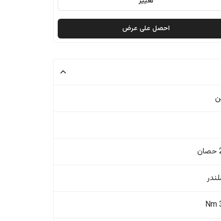
تغيير
احصل على عرض
ن
ن