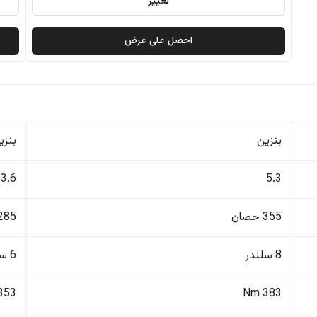
تغيير
احصل على عرض
بنزين
بنزي
3.6
5.3
355 حصان
285 حصا
8 سلندر
6 سلندر
353 Nm
383 Nm