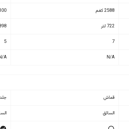
2588 كغم
2100 ك
722 لتر
898 لتر
5
7
N/A
N/A
قماش
جلد
السائق
السا