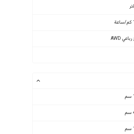
ة
باعي AWD