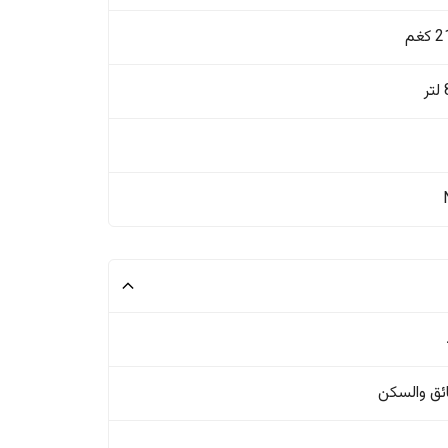
غم
ئق والسکن