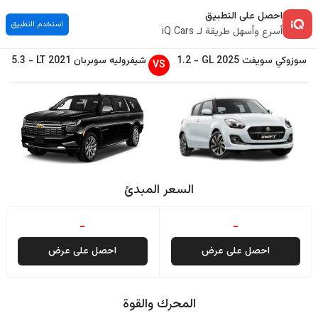
احصل على التطبيق
استخدم التطبيق
أسرع وأسهل طريقة لـ iQ Cars
سوزوكي
سويفت
2025
GL
-
1.2
شيفروليه
سوبربان
2021
LT
-
5.3
VS
السعر المبدئ
-
-
احصل على عرض
احصل على عرض
المحرك والقوة