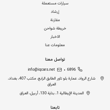
سيارات مستعملة
إرشاد
مقارنة
خريطة شواحن
الاخبار
معلومات عنا
تواصل معنا
info@iqcars.net
6896
شارع الرواد، عمارة بلو تاور الطابق الرابع، مكتب 407، بغداد،
العراق
المدينة الإيطالية 1، بناية 130، أربيل، العراق
تابعنا