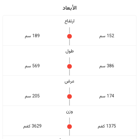
الأبعاد
ارتفاع
152 سم
189 سم
طول
386 سم
569 سم
عرض
174 سم
205 سم
وزن
1375 كغم
3629 كغم