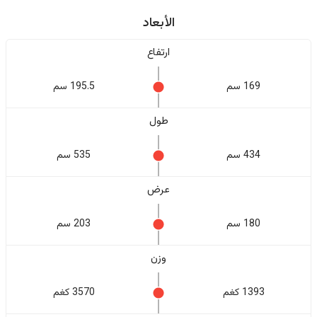
الأبعاد
ارتفاع
169 سم
195.5 سم
طول
434 سم
535 سم
عرض
180 سم
203 سم
وزن
1393 كغم
3570 كغم