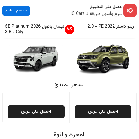
احصل على التطبيق
استخدم التطبيق
أسرع وأسهل طريقة لـ iQ Cars
رينو
داستر
2022
PE
-
2.0
نيسان
باترول
2026
SE Platinum
VS
3.8
-
City
السعر المبدئ
-
-
احصل على عرض
احصل على عرض
المحرك والقوة