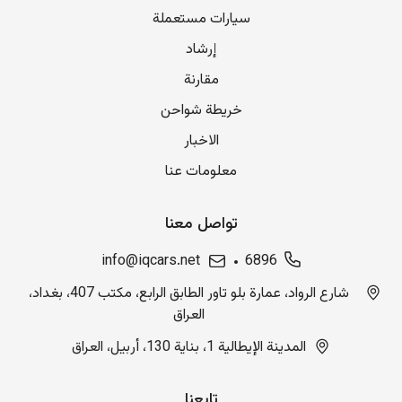
سيارات مستعملة
إرشاد
مقارنة
خريطة شواحن
الاخبار
معلومات عنا
تواصل معنا
info@iqcars.net
6896
شارع الرواد، عمارة بلو تاور الطابق الرابع، مكتب 407، بغداد،
العراق
المدينة الإيطالية 1، بناية 130، أربيل، العراق
تابعنا