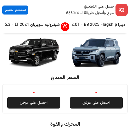
احصل على التطبيق
استخدم التطبيق
أسرع وأسهل طريقة لـ iQ Cars
دينزا
Flagship
2025
B8
-
2.0T
شيفروليه
سوبربان
2021
LT
-
5.3
VS
السعر المبدئ
-
-
احصل على عرض
احصل على عرض
المحرك والقوة