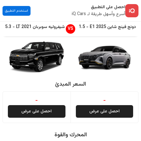
احصل على التطبيق
استخدم التطبيق
أسرع وأسهل طريقة لـ iQ Cars
دونج فينج
شاين
2025
E1
-
1.5
شيفروليه
سوبربان
2021
LT
-
5.3
VS
السعر المبدئ
-
-
احصل على عرض
احصل على عرض
المحرك والقوة