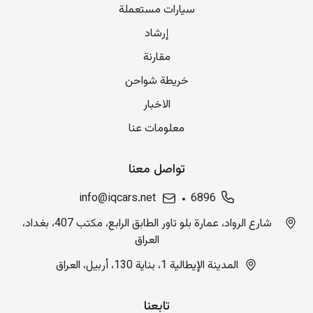
سيارات مستعملة
إرشاد
مقارنة
خريطة شواحن
الاخبار
معلومات عنا
تواصل معنا
info@iqcars.net
6896
شارع الرواد، عمارة بلو تاور الطابق الرابع، مكتب 407، بغداد،
العراق
المدينة الإيطالية 1، بناية 130، أربيل، العراق
تابعنا