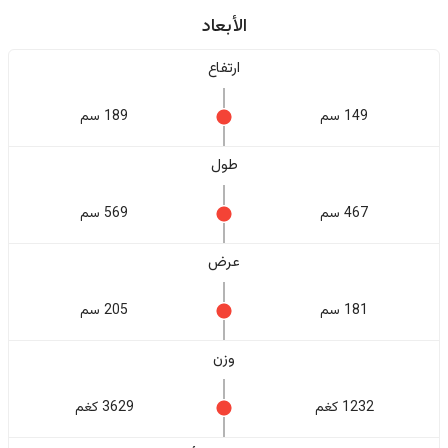
الأبعاد
ارتفاع
149 سم
189 سم
طول
467 سم
569 سم
عرض
181 سم
205 سم
وزن
1232 كغم
3629 كغم