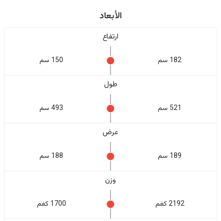
الأبعاد
ارتفاع
182 سم
150 سم
طول
521 سم
493 سم
عرض
189 سم
188 سم
وزن
2192 كغم
1700 كغم