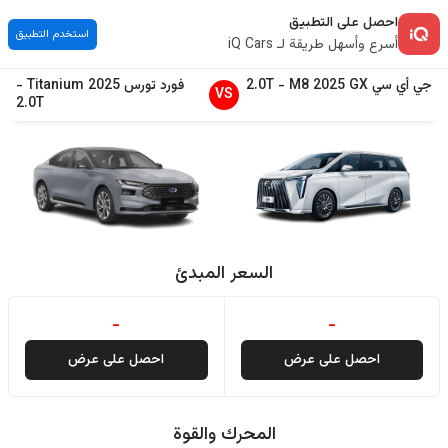
احصل على التطبيق
استخدم التطبيق
أسرع وأسهل طريقة لـ iQ Cars
جي أي سي
GX
2025
M8
-
2.0T
فورد
تورس
2025
Titanium
-
VS
2.0T
السعر المبدئ
-
-
احصل على عرض
احصل على عرض
المحرك والقوة