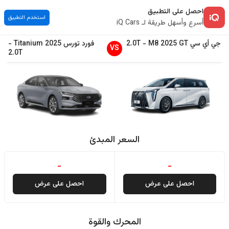
احصل على التطبيق
استخدم التطبيق
أسرع وأسهل طريقة لـ iQ Cars
جي أي سي
GT
2025
M8
-
2.0T
فورد
تورس
2025
Titanium
-
VS
2.0T
السعر المبدئ
-
-
احصل على عرض
احصل على عرض
المحرك والقوة