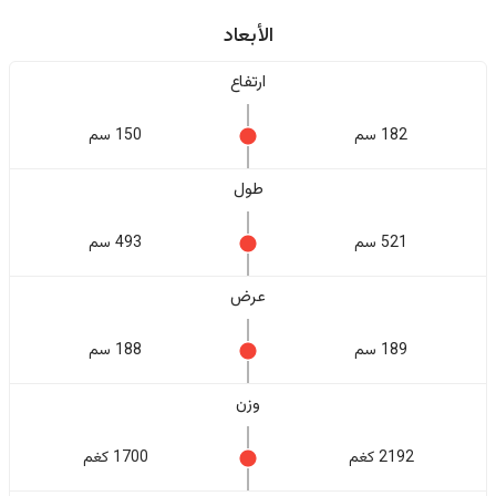
الأبعاد
ارتفاع
182 سم
150 سم
طول
521 سم
493 سم
عرض
189 سم
188 سم
وزن
2192 كغم
1700 كغم