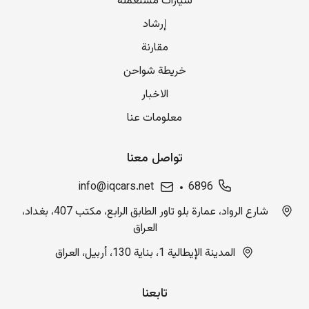
سيارات مستعملة
إرشاد
مقارنة
خريطة شواحن
الاخبار
معلومات عنا
تواصل معنا
info@iqcars.net
6896
شارع الرواد، عمارة بلو تاور الطابق الرابع، مكتب 407، بغداد،
العراق
المدينة الإيطالية 1، بناية 130، أربيل، العراق
تابعنا