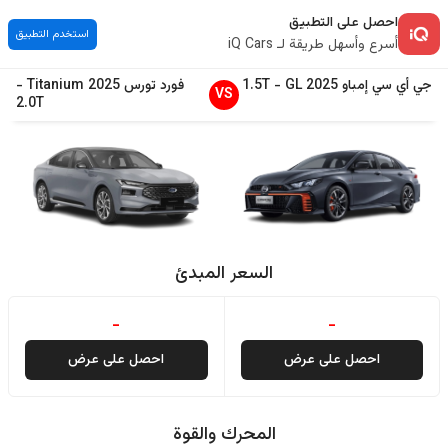
احصل على التطبيق
استخدم التطبيق
أسرع وأسهل طريقة لـ iQ Cars
جي أي سي
إمباو
2025
GL
-
1.5T
فورد
تورس
2025
Titanium
-
VS
2.0T
السعر المبدئ
-
-
احصل على عرض
احصل على عرض
المحرك والقوة