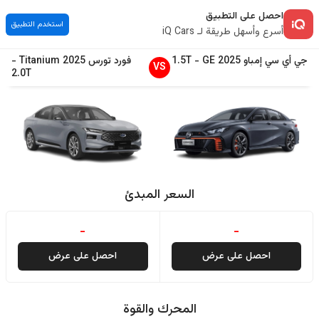
احصل على التطبيق
استخدم التطبيق
أسرع وأسهل طريقة لـ iQ Cars
جي أي سي
إمباو
2025
GE
-
1.5T
فورد
تورس
2025
Titanium
-
VS
2.0T
السعر المبدئ
-
-
احصل على عرض
احصل على عرض
المحرك والقوة