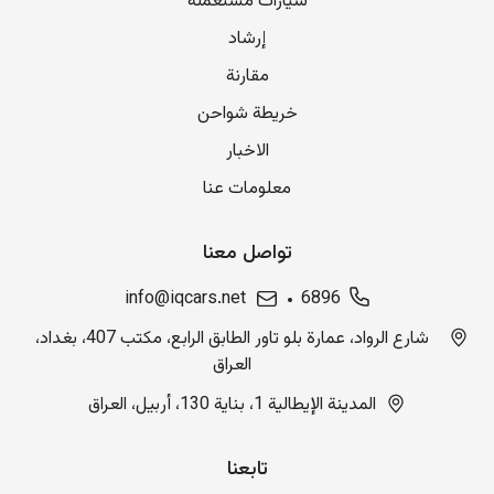
سيارات مستعملة
إرشاد
مقارنة
خريطة شواحن
الاخبار
معلومات عنا
تواصل معنا
info@iqcars.net
6896
شارع الرواد، عمارة بلو تاور الطابق الرابع، مكتب 407، بغداد،
العراق
المدينة الإيطالية 1، بناية 130، أربيل، العراق
تابعنا