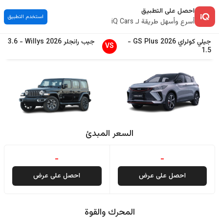
احصل على التطبيق
استخدم التطبيق
أسرع وأسهل طريقة لـ iQ Cars
جيلي
كولراي
2026
GS Plus
-
جيب
رانجلر
2026
Willys
-
3.6
VS
1.5
السعر المبدئ
-
-
احصل على عرض
احصل على عرض
المحرك والقوة