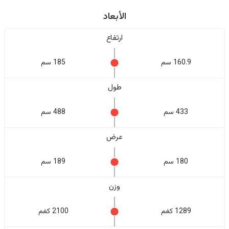
الأبعاد
ارتفاع
160.9 سم
185 سم
طول
433 سم
488 سم
عرض
180 سم
189 سم
وزن
1289 كغم
2100 كغم