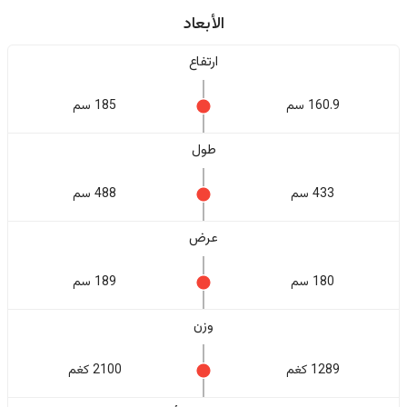
الأبعاد
ارتفاع
160.9 سم
185 سم
طول
433 سم
488 سم
عرض
180 سم
189 سم
وزن
1289 كغم
2100 كغم