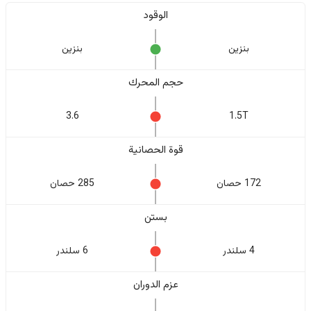
الوقود
بنزين
بنزين
حجم المحرك
3.6
1.5T
قوة الحصانية
172 حصان
285 حصان
بستن
4 سلندر
6 سلندر
عزم الدوران