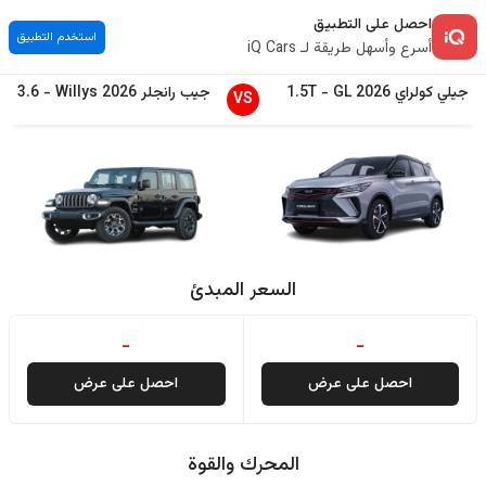
احصل على التطبيق
استخدم التطبيق
أسرع وأسهل طريقة لـ iQ Cars
جيلي
كولراي
2026
GL
-
1.5T
جيب
رانجلر
2026
Willys
-
3.6
VS
السعر المبدئ
-
-
احصل على عرض
احصل على عرض
المحرك والقوة