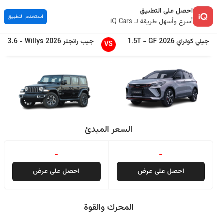
احصل على التطبيق
استخدم التطبيق
أسرع وأسهل طريقة لـ iQ Cars
جيلي
كولراي
2026
GF
-
1.5T
جيب
رانجلر
2026
Willys
-
3.6
VS
السعر المبدئ
-
-
احصل على عرض
احصل على عرض
المحرك والقوة