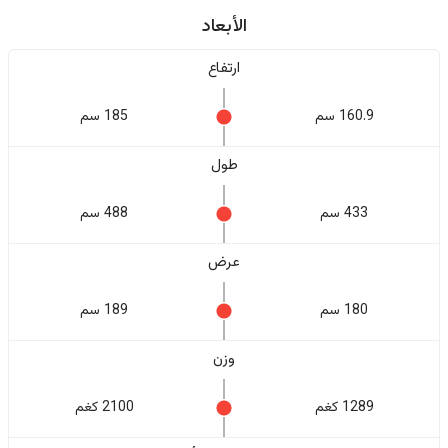
الأبعاد
ارتفاع
160.9 سم
185 سم
طول
433 سم
488 سم
عرض
180 سم
189 سم
وزن
1289 كغم
2100 كغم