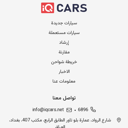
سيارات جديدة
سيارات مستعملة
إرشاد
مقارنة
خريطة شواحن
الاخبار
معلومات عنا
تواصل معنا
info@iqcars.net
6896
شارع الرواد، عمارة بلو تاور الطابق الرابع، مكتب 407، بغداد،
العراق