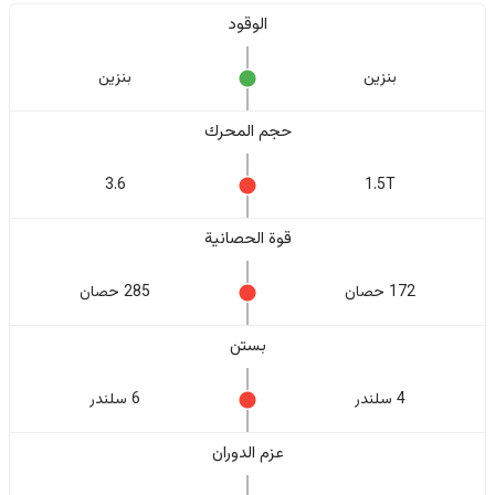
الوقود
بنزين
بنزين
حجم المحرك
3.6
1.5T
قوة الحصانية
172 حصان
285 حصان
بستن
4 سلندر
6 سلندر
عزم الدوران