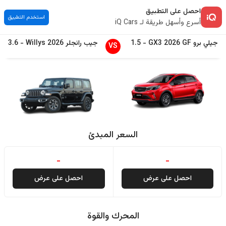
احصل على التطبيق
استخدم التطبيق
أسرع وأسهل طريقة لـ iQ Cars
جيلي
برو GX3
GF
2026
-
1.5
جيب
رانجلر
2026
Willys
-
3.6
VS
السعر المبدئ
-
-
احصل على عرض
احصل على عرض
المحرك والقوة