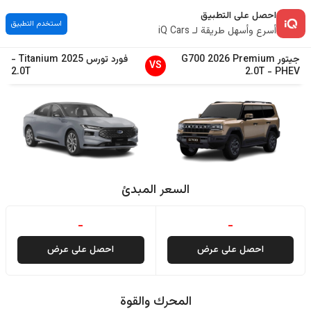
احصل على التطبيق
استخدم التطبيق
أسرع وأسهل طريقة لـ iQ Cars
جيتور
Premium
2026
G700
فورد
تورس
2025
Titanium
-
VS
2.0T
2.0T
-
PHEV
السعر المبدئ
-
-
احصل على عرض
احصل على عرض
المحرك والقوة