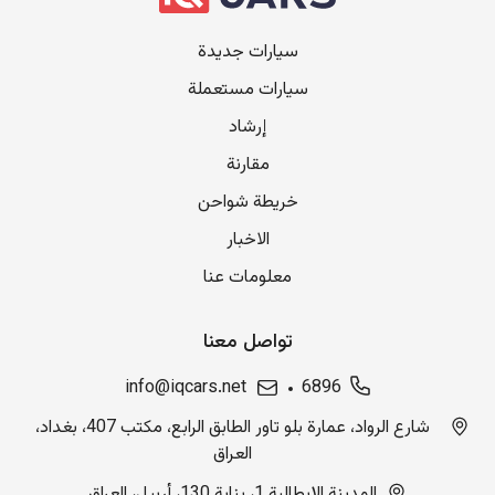
سيارات جديدة
سيارات مستعملة
إرشاد
مقارنة
خريطة شواحن
الاخبار
معلومات عنا
تواصل معنا
info@iqcars.net
6896
شارع الرواد، عمارة بلو تاور الطابق الرابع، مكتب 407، بغداد،
العراق
المدينة الإيطالية 1، بناية 130، أربيل، العراق