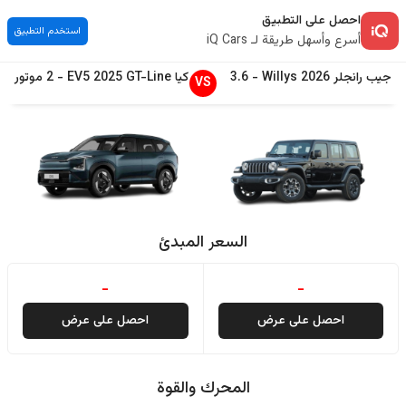
احصل على التطبيق
استخدم التطبيق
أسرع وأسهل طريقة لـ iQ Cars
جيب
رانجلر
2026
Willys
-
3.6
كيا
GT-Line
2025
EV5
-
2 موتور
VS
السعر المبدئ
-
-
احصل على عرض
احصل على عرض
المحرك والقوة