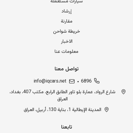
سيارات مستعملة
إرشاد
مقارنة
خريطة شواحن
الاخبار
معلومات عنا
تواصل معنا
info@iqcars.net
6896
شارع الرواد، عمارة بلو تاور الطابق الرابع، مكتب 407، بغداد،
العراق
المدينة الإيطالية 1، بناية 130، أربيل، العراق
تابعنا