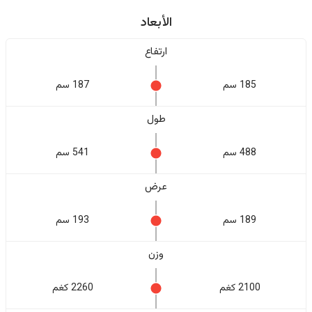
الأبعاد
ارتفاع
185 سم
187 سم
طول
488 سم
541 سم
عرض
189 سم
193 سم
وزن
2100 كغم
2260 كغم