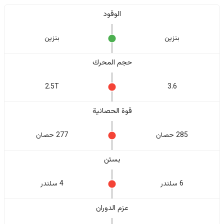
الوقود
بنزين
بنزين
حجم المحرك
2.5T
3.6
قوة الحصانية
285 حصان
277 حصان
بستن
6 سلندر
4 سلندر
عزم الدوران