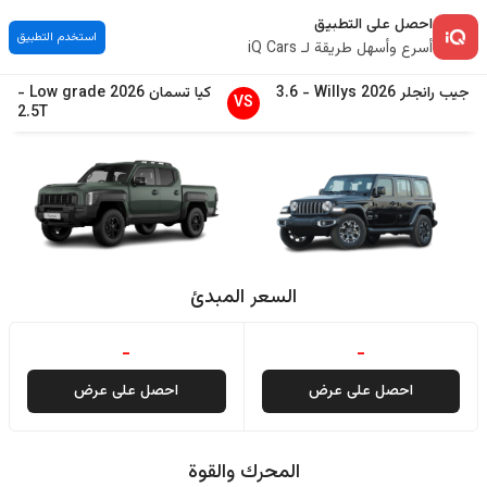
احصل على التطبيق
استخدم التطبيق
أسرع وأسهل طريقة لـ iQ Cars
جيب
رانجلر
2026
Willys
-
3.6
كيا
تسمان
2026
Low grade
-
VS
2.5T
السعر المبدئ
-
-
احصل على عرض
احصل على عرض
المحرك والقوة