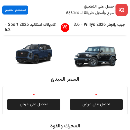
احصل على التطبيق
استخدم التطبيق
أسرع وأسهل طريقة لـ iQ Cars
جيب
رانجلر
2026
Willys
-
3.6
كاديلاك
اسكاليد
2026
Sport
-
VS
6.2
السعر المبدئ
-
-
احصل على عرض
احصل على عرض
المحرك والقوة