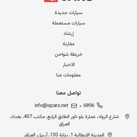
سيارات جديدة
سيارات مستعملة
إرشاد
مقارنة
خريطة شواحن
الاخبار
معلومات عنا
تواصل معنا
info@iqcars.net
6896
شارع الرواد، عمارة بلو تاور الطابق الرابع، مكتب 407، بغداد،
العراق
المدينة الإيطالية 1، بناية 130، أربيل، العراق