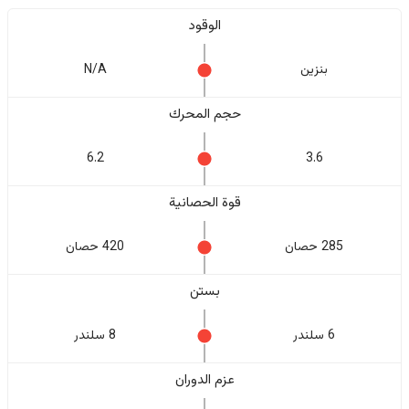
الوقود
بنزين
N/A
حجم المحرك
6.2
3.6
قوة الحصانية
285 حصان
420 حصان
بستن
6 سلندر
8 سلندر
عزم الدوران