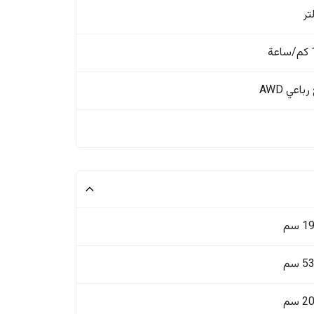
ة
باعي AWD
 سم
 سم
 سم