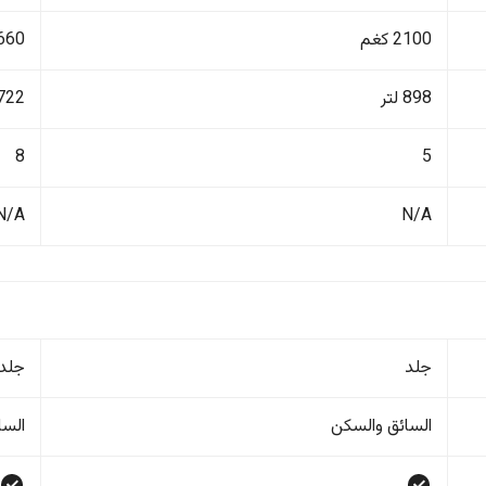
2100 كغم
2660 ك
898 لتر
722 لتر
8
5
N/A
N/A
جلد
جلد
السائق والسکن
السا