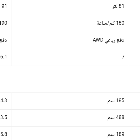
81 لتر
91 لتر
180 كم/ساعة
190 كم/ساع
دفع رباعي AWD
دفع ر
6.1
7
185 سم
194.3
488 سم
533.5
189 سم
205.8