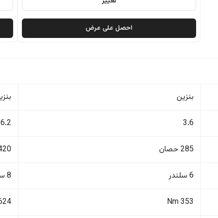
تغيير
احصل على عرض
بنزين
بنزي
6.2
3.6
285 حصان
420 حصا
6 سلندر
8 سلندر
624 Nm
353 Nm