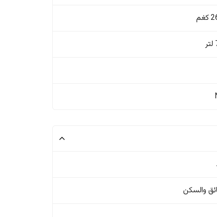
غم
ئق والسکن