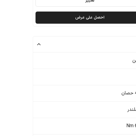
تغيير
احصل على عرض
ن
ن