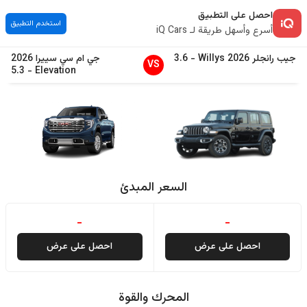
احصل على التطبيق
استخدم التطبيق
أسرع وأسهل طريقة لـ iQ Cars
جيب
رانجلر
2026
Willys
-
3.6
جي ام سي
سييرا
2026
VS
5.3
-
Elevation
السعر المبدئ
-
-
احصل على عرض
احصل على عرض
المحرك والقوة