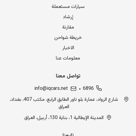
سيارات مستعملة
إرشاد
مقارنة
خريطة شواحن
الاخبار
معلومات عنا
تواصل معنا
info@iqcars.net
6896
شارع الرواد، عمارة بلو تاور الطابق الرابع، مكتب 407، بغداد،
العراق
المدينة الإيطالية 1، بناية 130، أربيل، العراق
تابعنا