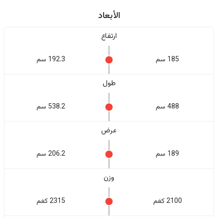
الأبعاد
ارتفاع
185 سم
192.3 سم
طول
488 سم
538.2 سم
عرض
189 سم
206.2 سم
وزن
2100 كغم
2315 كغم