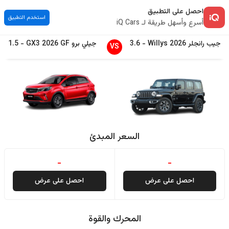
احصل على التطبيق
استخدم التطبيق
أسرع وأسهل طريقة لـ iQ Cars
جيب
رانجلر
2026
Willys
-
3.6
جيلي
برو GX3
GF
2026
-
1.5
VS
السعر المبدئ
-
-
احصل على عرض
احصل على عرض
المحرك والقوة