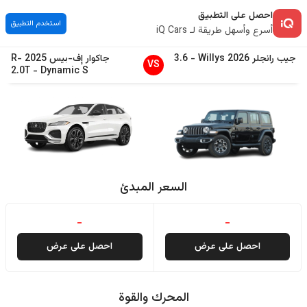
احصل على التطبيق
استخدم التطبيق
أسرع وأسهل طريقة لـ iQ Cars
جيب
رانجلر
2026
Willys
-
3.6
جاكوار
إف-بيس
2025
R-
VS
2.0T
-
Dynamic S
السعر المبدئ
-
-
احصل على عرض
احصل على عرض
المحرك والقوة