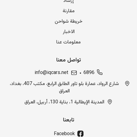
إرشاد
مقارنة
خريطة شواحن
الاخبار
معلومات عنا
تواصل معنا
info@iqcars.net
6896
شارع الرواد، عمارة بلو تاور الطابق الرابع، مكتب 407، بغداد،
العراق
المدينة الإيطالية 1، بناية 130، أربيل، العراق
تابعنا
Facebook