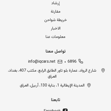
إرشاد
مقارنة
خريطة شواحن
الاخبار
معلومات عنا
تواصل معنا
info@iqcars.net
6896
شارع الرواد، عمارة بلو تاور الطابق الرابع، مكتب 407، بغداد،
العراق
المدينة الإيطالية 1، بناية 130، أربيل، العراق
تابعنا