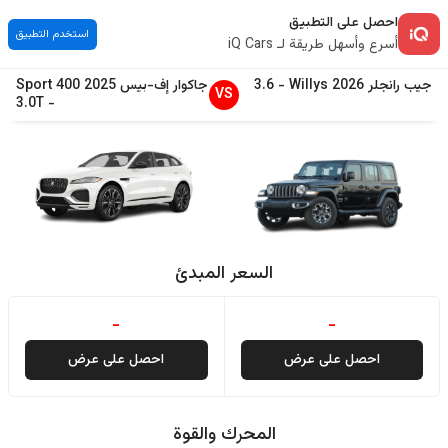
احصل على التطبيق
استخدم التطبيق
أسرع وأسهل طريقة لـ iQ Cars
جيب
رانجلر
2026
Willys
-
3.6
جاكوار
إف-بيس
2025
400 Sport
VS
3.0T
-
السعر المبدئ
-
-
احصل على عرض
احصل على عرض
المحرك والقوة