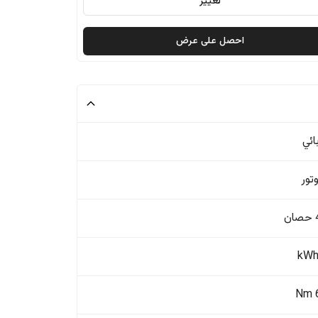
تغيير
احصل على عرض
ائي
ن