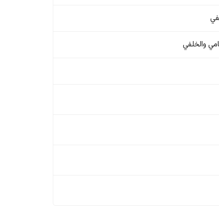
في
امي والخلفي