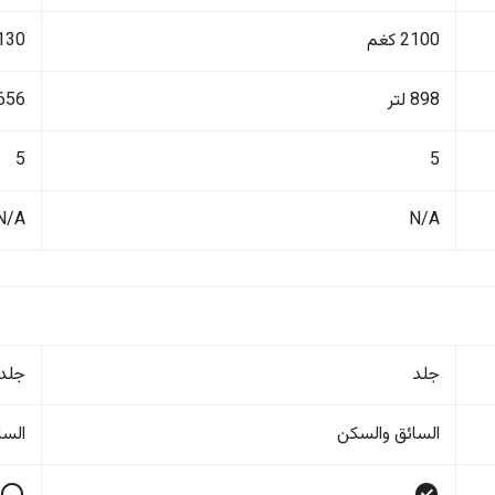
2100 كغم
2130 ك
898 لتر
656 لتر
5
5
N/A
N/A
جلد
جلد
السائق والسکن
السا