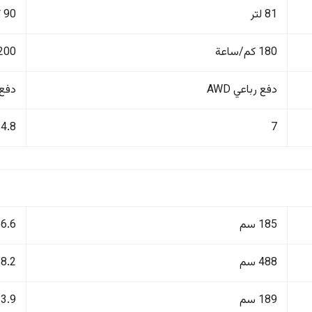
81 لتر
90 كم
180 كم/ساعة
200 كم/ساع
دفع رباعي AWD
دفع ر
4.8
7
185 سم
156.6
488 سم
468.2
189 سم
213.9