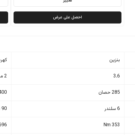
تغيير
احصل على عرض
بنزين
كهرب
3.6
2 موتور
285 حصان
400 حصا
6 سلندر
90 kWh
696 Nm
353 Nm