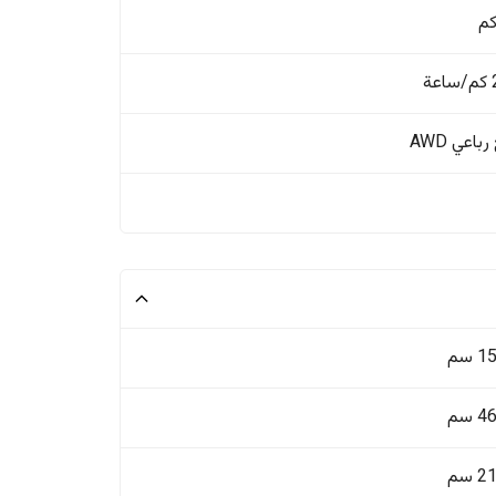
ة
باعي AWD
 سم
 سم
 سم