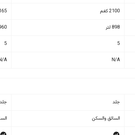
2100 كغم
2165 ك
898 لتر
960 لتر
5
5
N/A
N/A
جلد
جلد
السائق والسکن
السا