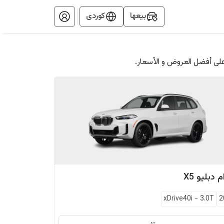
بيعها
کوردی
على أفضل العروض و الأسعار.
م دبليو
X5
xDrive40i
-
3.0T
2