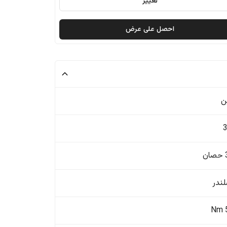
تغيير
احصل على عرض
ن
ن