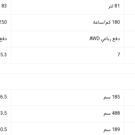
81 لتر
83 لتر
180 كم/ساعة
250 كم/ساع
دفع رباعي AWD
دفع ر
5.3
7
185 سم
176.5
488 سم
493.5
189 سم
200.5