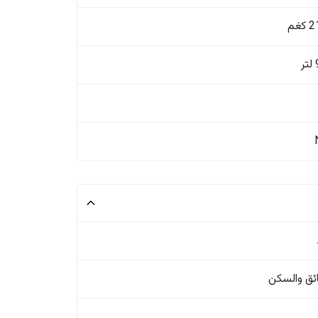
غم
ئق والسکن