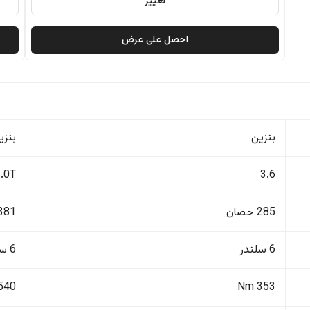
تغيير
احصل على عرض
بنزين
بنزي
3.0T
3.6
285 حصان
381 حصا
6 سلندر
6 سلندر
540 Nm
353 Nm