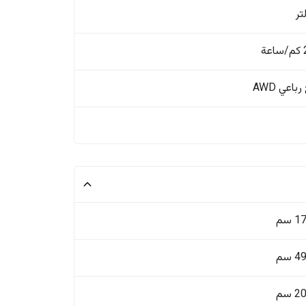
ة
باعي AWD
 سم
 سم
 سم