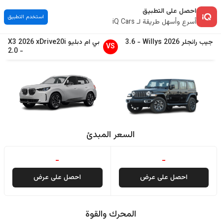
احصل على التطبيق
استخدم التطبيق
أسرع وأسهل طريقة لـ iQ Cars
جيب
رانجلر
2026
Willys
-
3.6
بي ام دبليو
xDrive20i
2026
X3
VS
2.0
-
السعر المبدئ
-
-
احصل على عرض
احصل على عرض
المحرك والقوة