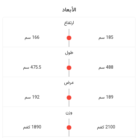
الأبعاد
ارتفاع
185 سم
166 سم
طول
488 سم
475.5 سم
عرض
189 سم
192 سم
وزن
2100 كغم
1890 كغم